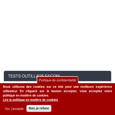
TESTS OUTILLAGE
FACOM
Politique de confidentialité
Nous utilisons des cookies sur ce site pour une meilleure expérience
INDUSTRIE
utilisateur
En cliquant sur le bouton accepter, vous acceptez notre
politique en matière de cookies.
Lire la politique en matière de cookies
Oui, j'accepte
Non, je refuse