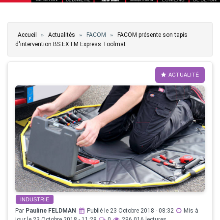
Vous êtes ici
»
»
»
Accueil
Actualités
FACOM
FACOM présente son tapis
d'intervention BS.EXTM Express Toolmat
ACTUALITÉ
INDUSTRIE
Par
Pauline FELDMAN
Publié le 23 Octobre 2018 - 08:32
Mis à
jour le 23 Octobre 2018 - 11:28
0
296 016 lectures