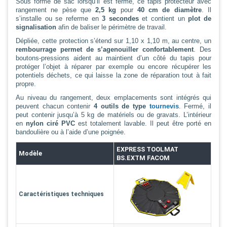
Sous forme de sac lorsqu’il est fermé, ce tapis protecteur avec
rangement ne pèse que
2,5 kg
pour
40 cm de diamètre
. Il
s’installe ou se referme en
3 secondes
et contient un
plot de
signalisation
afin de baliser le périmètre de travail.
Dépliée, cette protection s’étend sur 1,10 x 1,10 m, au centre, un
rembourrage permet de s’agenouiller confortablement
. Des
boutons-pressions aident au maintient d’un côté du tapis pour
protéger l’objet à réparer par exemple ou encore récupérer les
potentiels déchets, ce qui laisse la zone de réparation tout à fait
propre.
Au niveau du rangement, deux emplacements sont intégrés qui
peuvent chacun contenir
4 outils de type
tournevis
. Fermé, il
peut contenir jusqu’à 5 kg de matériels ou de gravats. L’intérieur
en
nylon ciré PVC
est totalement lavable. Il peut être porté en
bandoulière ou à l’aide d’une poignée.
EXPRESS TOOLMAT
Modèle
BS.EXTM FACOM
Caractéristiques techniques